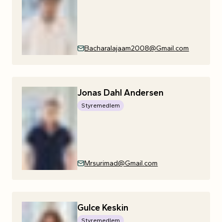
Bacharalajaam2008@Gmail.com
Jonas
Dahl
Andersen
Styremedlem
Mrsurimad@Gmail.com
Gulce
Keskin
Styremedlem