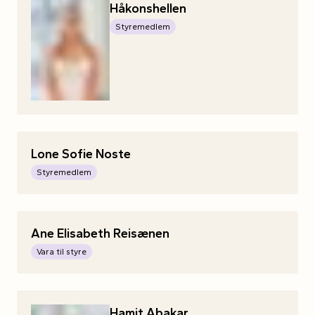
Håkonshellen
Styremedlem
Lone
Sofie
Noste
Styremedlem
Ane
Elisabeth
Reisænen
Vara til styre
Hamit
Abakar