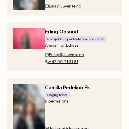
Laia@Juvente.no
Erling
Opsund
Prosjekt- og aktivitetskoordinator
Ansvar for Edruss
Erling@Juvente.no
+47 90 71 31 81
Camilla
Pedelino
Ek
Daglig leder
(I permisjon)
Juvente@Juvente.no