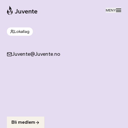
Til forsiden
MENY
Lokallag
Juvente@Juvente.no
Bli medlem