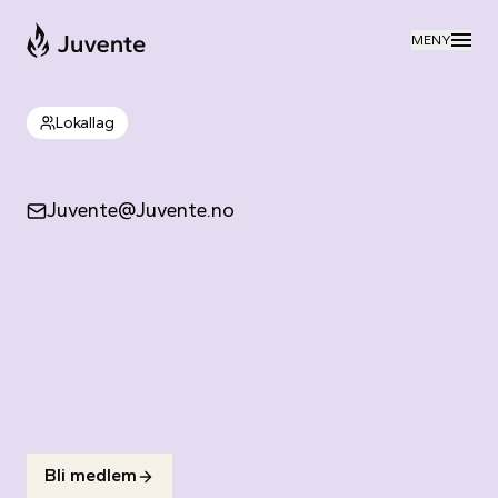
Til forsiden
MENY
Lokallag
Juvente@Juvente.no
Bli medlem